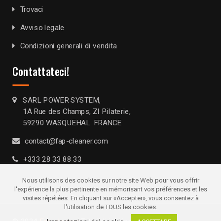
Trovaci
Avviso legale
Condizioni generali di vendita
Contattateci!
SARL POWER SYSTEM,
1A Rue des Champs, ZI Pilaterie,
59290 WASQUEHAL FRANCE
contact@fap-cleaner.com
+333 28 33 88 33
Nous utilisons des cookies sur notre site Web pour vous offrir
l'expérience la plus pertinente en mémorisant vos préférences et les
visites répétées. En cliquant sur «Accepter», vous consentez à
l'utilisation de TOUS les cookies.