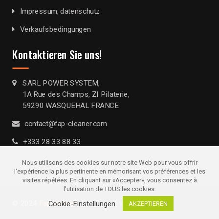
Impressum, datenschutz
Verkaufsbedingungen
Kontaktieren Sie uns!
SARL POWER SYSTEM,
1A Rue des Champs, ZI Pilaterie,
59290 WASQUEHAL FRANCE
contact@fap-cleaner.com
+333 28 33 88 33
Nous utilisons des cookies sur notre site Web pour vous offrir
l'expérience la plus pertinente en mémorisant vos préférences et les
visites répétées. En cliquant sur «Accepter», vous consentez à
l'utilisation de TOUS les cookies.
© 2024
Fap-cleaner
. Alle Rechte vorbehalten
Cookie-Einstellungen
AKZEPTIEREN