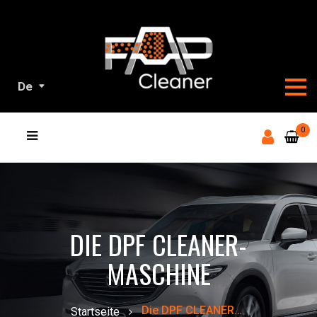
De
ALL
0
UNSERE
PRODUKTE
DIE DPF CLEANER-
MASCHINE
Die DPF CLEANER-Maschine
Startseite