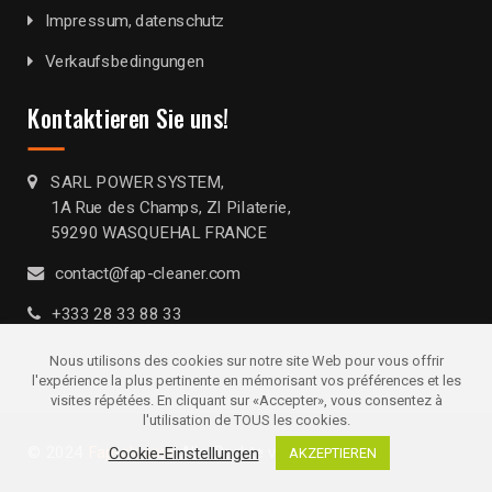
Impressum, datenschutz
Verkaufsbedingungen
Kontaktieren Sie uns!
SARL POWER SYSTEM,
1A Rue des Champs, ZI Pilaterie,
59290 WASQUEHAL FRANCE
contact@fap-cleaner.com
+333 28 33 88 33
Nous utilisons des cookies sur notre site Web pour vous offrir
l'expérience la plus pertinente en mémorisant vos préférences et les
visites répétées. En cliquant sur «Accepter», vous consentez à
l'utilisation de TOUS les cookies.
© 2024
Fap-cleaner
. Alle Rechte vorbehalten
Cookie-Einstellungen
AKZEPTIEREN