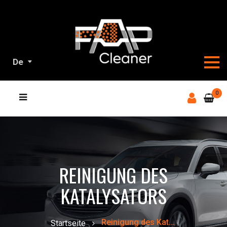
De
ALL
0
UNSERE
PRODUKTE
REINIGUNG DES
KATALYSATORS
Reinigung des Katalysators
Startseite