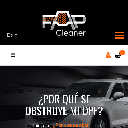
Es
NUESTROS
0
PRODUCTOS
¿POR QUÉ SE
OBSTRUYE MI DPF?
¿Por qué se obstruye mi DPF?
Inicio