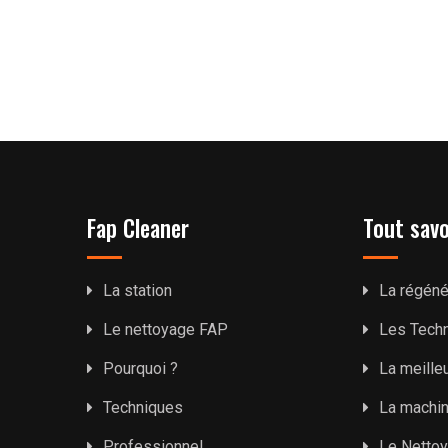
Fap Cleaner
Tout savo
La station
La régéné
Le nettoyage FAP
Les Tech
Pourquoi ?
La meille
Techniques
La machi
Professionnel
Le Netto