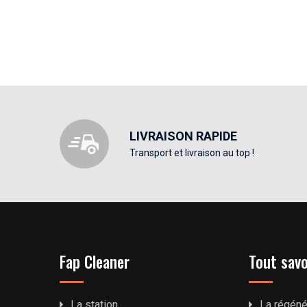
LIVRAISON RAPIDE
Transport et livraison au top !
Fap Cleaner
Tout savo
La station
La régéné