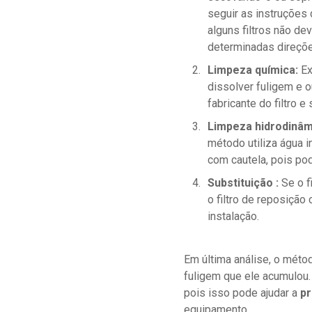
seguir as instruções 
alguns filtros não 
determinadas direçõe
Limpeza química:
Ex
dissolver fuligem e o
fabricante do filtro 
Limpeza hidrodinâm
método utiliza água i
com cautela, pois pode
Substituição :
Se o fi
o filtro de reposição
instalação.
Em última análise, o métod
fuligem que ele acumulou. 
pois isso pode ajudar a
pr
equipamento.