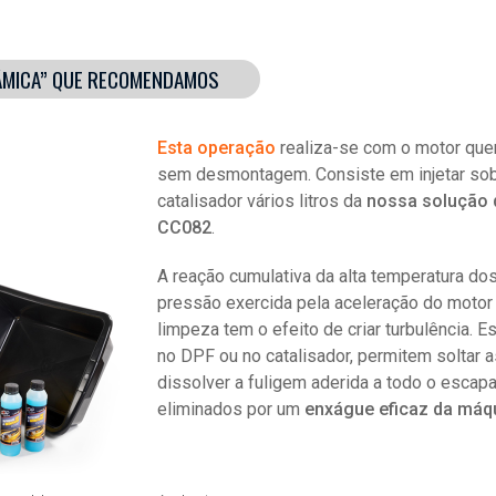
NÂMICA” QUE RECOMENDAMOS
Esta operação
realiza-se com o motor que
sem desmontagem. Consiste em injetar so
catalisador vários litros da
nossa solução 
CC082
.
A reação cumulativa da alta temperatura do
pressão exercida pela aceleração do motor
limpeza tem o efeito de criar turbulência. 
no DPF ou no catalisador, permitem soltar as
dissolver a fuligem aderida a todo o escap
eliminados por um
enxágue eficaz da máq