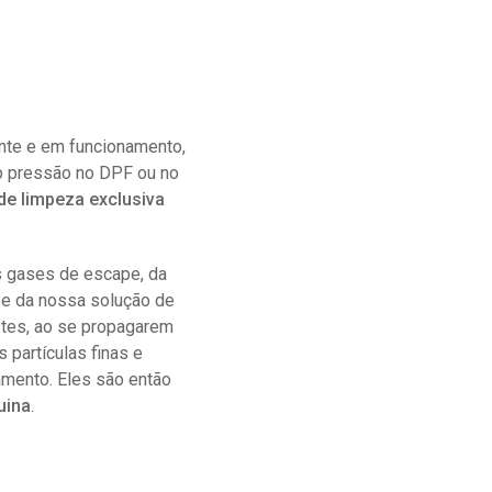
nte e em funcionamento,
b pressão no DPF ou no
de limpeza exclusiva
s gases de escape, da
 e da nossa solução de
Estes, ao se propagarem
 partículas finas e
amento. Eles são então
uina
.