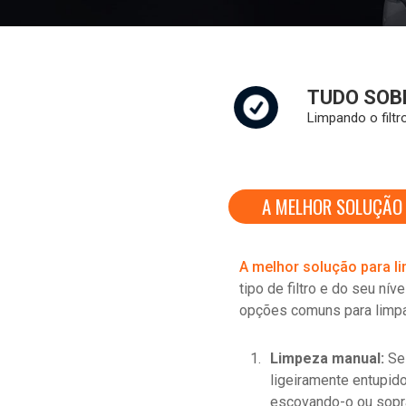
TUDO SOB
Limpando o filtr
A MELHOR SOLUÇÃO 
A melhor solução para lim
tipo de filtro e do seu ní
opções comuns para limpar 
Limpeza manual:
Se 
ligeiramente entupid
escovando-o ou sopra