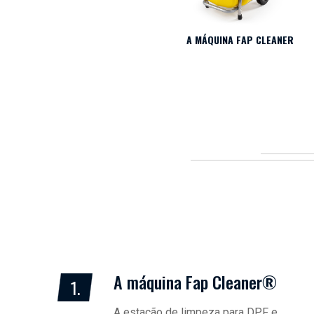
A MÁQUINA FAP CLEANER
A máquina Fap Cleaner®
1.
A estação de limpeza para DPF e