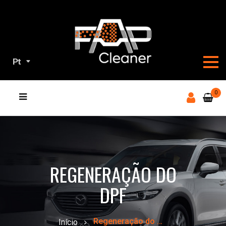
Pt
NOSSOS
0
PRODUTOS
REGENERAÇÃO DO
DPF
Regeneração do DPF
Início