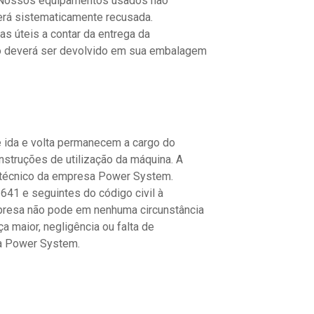
. Nossos equipamentos usados ​​não
erá sistematicamente recusada.
as úteis a contar da entrega da
to deverá ser devolvido em sua embalagem
 ida e volta permanecem a cargo do
nstruções de utilização da máquina. A
o técnico da empresa Power System.
641 e seguintes do código civil à
mpresa não pode em nenhuma circunstância
a maior, negligência ou falta de
sa Power System.