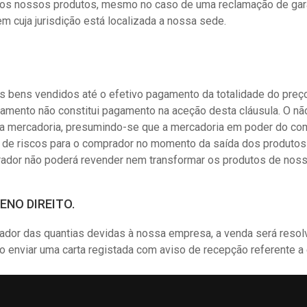
 dos nossos produtos, mesmo no caso de uma reclamação de garan
em cuja jurisdição está localizada a nossa sede.
ens vendidos até o efetivo pagamento da totalidade do preço 
amento não constitui pagamento na aceção desta cláusula. O nã
a mercadoria, presumindo-se que a mercadoria em poder do comp
 de riscos para o comprador no momento da saída dos produtos
mprador não poderá revender nem transformar os produtos de nos
ENO DIREITO.
rador das quantias devidas à nossa empresa, a venda será reso
o enviar uma carta registada com aviso de recepção referente a e