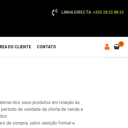
LINHA DIRECTA: +333 28 33 88 33
0
REA DO CLIENTE
CONTATO
material dos seus produtos em relação às
período de validade da oferta de venda e
dos.
es de compra, salvo isenção formal e