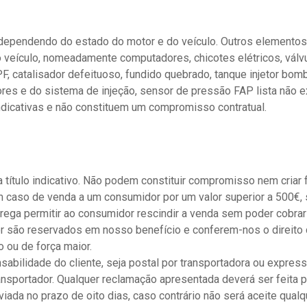
 dependendo do estado do motor e do veículo. Outros element
 veículo, nomeadamente computadores, chicotes elétricos, válv
F, catalisador defeituoso, fundido quebrado, tanque injetor bomba
es e do sistema de injeção, sensor de pressão FAP lista não ex
icativas e não constituem um compromisso contratual.
título indicativo. Não podem constituir compromisso nem criar
m caso de venda a um consumidor por um valor superior a 500€, 
ega permitir ao consumidor rescindir a venda sem poder cobrar
or são reservados em nosso benefício e conferem-nos o direit
o ou de força maior.
bilidade do cliente, seja postal por transportadora ou expresso
transportador. Qualquer reclamação apresentada deverá ser feita 
iada no prazo de oito dias, caso contrário não será aceite qual