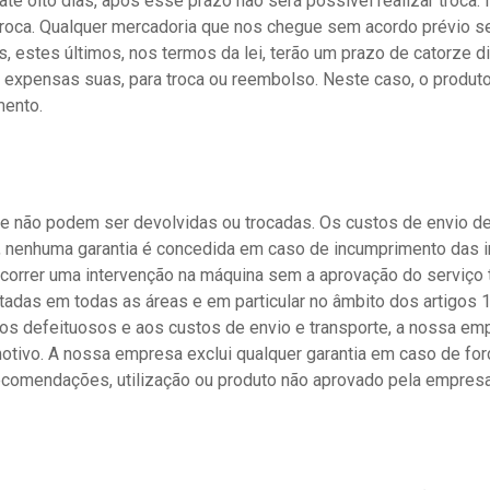
té oito dias, após esse prazo não será possível realizar troca
 troca. Qualquer mercadoria que nos chegue sem acordo prévio s
s, estes últimos, nos termos da lei, terão um prazo de catorze di
a expensas suas, para troca ou reembolso. Neste caso, o produ
mento.
e não podem ser devolvidas ou trocadas. Os custos de envio de
al, nenhuma garantia é concedida em caso de incumprimento das i
e ocorrer uma intervenção na máquina sem a aprovação do serviç
tadas em todas as áreas e em particular no âmbito dos artigos 1
tos defeituosos e aos custos de envio e transporte, a nossa e
otivo. A nossa empresa exclui qualquer garantia em caso de forç
recomendações, utilização ou produto não aprovado pela empre