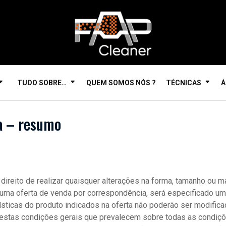
TUDO SOBRE…
QUEM SOMOS NÓS ?
TÉCNICAS
Á
a – resumo
 direito de realizar quaisquer alterações na forma, tamanho ou 
uma oferta de venda por correspondência, será especificado um 
ísticas do produto indicados na oferta não poderão ser modifica
estas condições gerais que prevalecem sobre todas as condiçõ