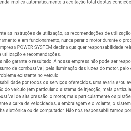
nda implica automaticamente a aceitação total destas condições
nte as instruções de utilização, as recomendações de utilizaçã
amento e em funcionamento, nunca parar o motor durante o pro
A empresa POWER SYSTEM declina qualquer responsabilidade rela
e utilização e recomendações.
 não garante o resultado. A nossa empresa não pode ser respon
nsumo de combustível, pela iluminação das luzes do motor, pelo
roblema existente no veículo.
abilidade por todos os serviços oferecidos, uma avaria e/ou av
do veículo (em particular o sistema de injecção, mais particul
vel de alta pressão, o motor, mais particularmente os pistões,
nte a caixa de velocidades, a embraiagem e o volante; o sistema
a falha eletrônica ou de computador. Não nos responsabilizamos p