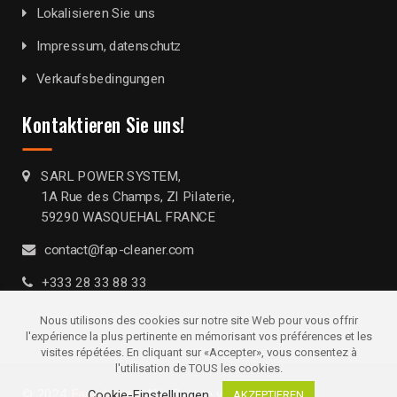
Lokalisieren Sie uns
Impressum, datenschutz
Verkaufsbedingungen
Kontaktieren Sie uns!
SARL POWER SYSTEM,
1A Rue des Champs, ZI Pilaterie,
59290 WASQUEHAL FRANCE
contact@fap-cleaner.com
+333 28 33 88 33
Nous utilisons des cookies sur notre site Web pour vous offrir
l'expérience la plus pertinente en mémorisant vos préférences et les
visites répétées. En cliquant sur «Accepter», vous consentez à
l'utilisation de TOUS les cookies.
© 2024
Fap-cleaner
. Alle Rechte vorbehalten
Cookie-Einstellungen
AKZEPTIEREN