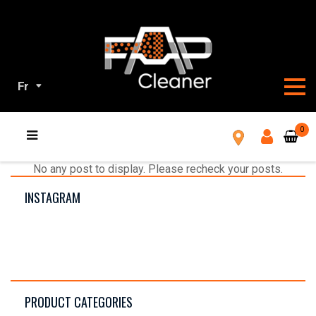
Fr
TOUS
0
NOS
PRODUITS
No any post to display. Please recheck your posts.
INSTAGRAM
PRODUCT CATEGORIES