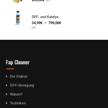
899,00
€
HT
DPF- und Katalysator-Reiniger CC082
34,99
€
–
799,00
€
HT
Fap Cleaner
Die Station
DPF-Reinigung
Warum?
Techniken