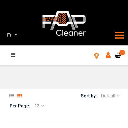
Fr
TOUS
0
NOS
PRODUITS
Sort by:
Default
Per Page:
12