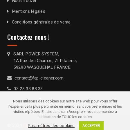
Nous trouver
Mentions légales
Conditions générales de vente
Contactez-nous !
SARL POWER SYSTEM,
1A Rue des Champs, ZI Pilaterie,
59290 WASQUEHAL FRANCE
contact@fap-cleaner.com
03 28 33 88 33
Nous utilisons des cookies sur notre site Web pour vous offrir
l'expérience la plus pertinente en mémorisant vos préférences et les
visites répétées. En cliquant sur «Accepter», vous consentez à
l'utilisation de TOUS les cookies.
© 2024
Fap-cleaner
. Tous droits réservés
Paramètres des cookies
ACCEPTER