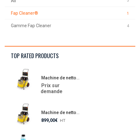
All
5
Fap Cleaner®
1
Gamme Fap Cleaner
4
TOP RATED PRODUCTS
Machine de nettoyage FAP CLEANER CCM 782E
Prix sur
demande
Machine de nettoyage FAP CLEANER CCM 782E
899,00
€
HT